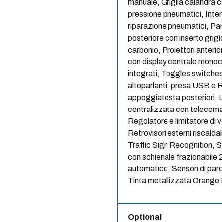
manuale, Griglia calandra co
pressione pneumatici, Inter
riparazione pneumatici, Pan
posteriore con inserto grigi
carbonio, Proiettori anterio
con display centrale monocro
integrati, Toggles switches
altoparlanti, presa USB e R
appoggiatesta posteriori,
centralizzata con telecoma
Regolatore e limitatore di 
Retrovisori esterni riscalda
Traffic Sign Recognition, S
con schienale frazionabile 
automatico, Sensori di parc
Tinta metallizzata Orange F
Optional