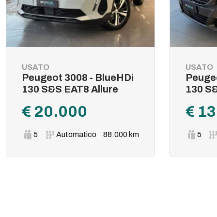
USATO
USATO
Peugeot 3008 - BlueHDi
Peugeo
130 S&S EAT8 Allure
130 S&
€ 20.000
€ 1
5
Automatico
88.000 km
5