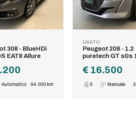
USATO
t 308 - BlueHDi
Peugeot 208 - 1.2
S EAT8 Allure
puretech GT s&s 
3.200
€ 16.500
Automatico
94.000 km
5
Manuale
3