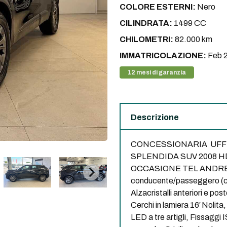
COLORE ESTERNI:
Nero
CILINDRATA:
1499 CC
CHILOMETRI:
82.000 km
IMMATRICOLAZIONE:
Feb 
12 mesi di garanzia
Descrizione
CONCESSIONARIA UFF
SPLENDIDA SUV 2008 
OCCASIONE TEL ANDREA 
conducente/passeggero (con
Alzacristalli anteriori e pos
Cerchi in lamiera 16′ Nolita,
LED a tre artigli, Fissaggi