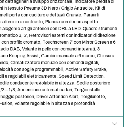
n dettagli neri a sviluppo orizzontale, Indicatore perdita di
ni in tessuto Pneuma 3D Nero / Grigio Antracite, Kit di
nelli porta con cuciture e dettagli Orange, Paraurti
o alluminio a contrasto, Plancia con decori aspetto
ri alogeni e artigli anteriori con DRL a LED, Quadro strumenti
matico 3, 5′, Retrovisori esterni con indicatori di direzione
 con profilo cromato, Touchscreen 7′ con Mirror Screen e 6
adio DAB, Volante in pelle con comandi integrati, 3
 Lane Keeping Assist, Cambio manuale a 6 marce, Chiusura
ndo, Climatizzatore manuale con comandi digitali,
velocità con soglie programmabili, Active Safety Brake,
bili e regolabili elettricamente, Speed Limit Detection,
edile conducente regolabile in altezza, Sedile posteriore
2/3 – 1/3, Accensione automatica fari, Tergicristallo
heggio posteriori, Driver Attention Alert, Tergilunotto,
usion, Volante regolabile in altezza e profondità