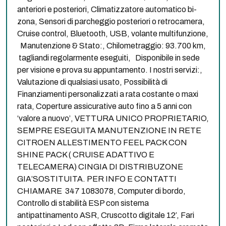
anteriori e posteriori, Climatizzatore automatico bi-
zona, Sensori di parcheggio posteriori o retrocamera,
Cruise control, Bluetooth, USB, volante multifunzione,
Manutenzione & Stato:, Chilometraggio: 93.700 km,
tagliandi regolarmente eseguiti, Disponibile in sede
per visione e prova su appuntamento. I nostri servizi:,
Valutazione di qualsiasi usato, Possibilità di
Finanziamenti personalizzati a rata costante o maxi
rata, Coperture assicurative auto fino a 5 anni con
‘valore a nuovo’, VETTURA UNICO PROPRIETARIO,
SEMPRE ESEGUITA MANUTENZIONE IN RETE
CITROEN ALLESTIMENTO FEEL PACK CON
SHINE PACK ( CRUISE ADATTIVO E
TELECAMERA) CINGIA DI DISTRIBUZONE
GIA’SOSTITUITA. PER INFO E CONTATTI
CHIAMARE 347 1083078, Computer di bordo,
Controllo di stabilità ESP con sistema
antipattinamento ASR, Cruscotto digitale 12′, Fari