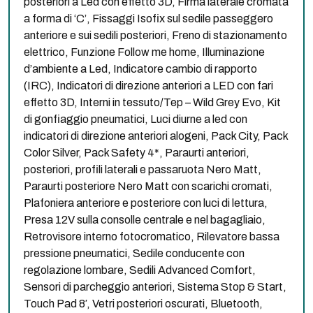
posteriori a Led con effetto 3D, Firma laterale cromata
a forma di ‘C’, Fissaggi Isofix sul sedile passeggero
anteriore e sui sedili posteriori, Freno di stazionamento
elettrico, Funzione Follow me home, Illuminazione
d’ambiente a Led, Indicatore cambio di rapporto
(IRC), Indicatori di direzione anteriori a LED con fari
effetto 3D, Interni in tessuto/Tep – Wild Grey Evo, Kit
di gonfiaggio pneumatici, Luci diurne a led con
indicatori di direzione anteriori alogeni, Pack City, Pack
Color Silver, Pack Safety 4*, Paraurti anteriori,
posteriori, profili laterali e passaruota Nero Matt,
Paraurti posteriore Nero Matt con scarichi cromati,
Plafoniera anteriore e posteriore con luci di lettura,
Presa 12V sulla consolle centrale e nel bagagliaio,
Retrovisore interno fotocromatico, Rilevatore bassa
pressione pneumatici, Sedile conducente con
regolazione lombare, Sedili Advanced Comfort,
Sensori di parcheggio anteriori, Sistema Stop & Start,
Touch Pad 8′, Vetri posteriori oscurati, Bluetooth,