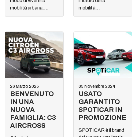
modo di vivere la
il futuro della
mobilità urbana:...
mobilità...
26 Marzo 2025
05 Novembre 2024
BENVENUTO
USATO
IN UNA
GARANTITO
NUOVA
SPOTICAR IN
FAMIGLIA: C3
PROMOZIONE
AIRCROSS
SPOTICAR è il brand