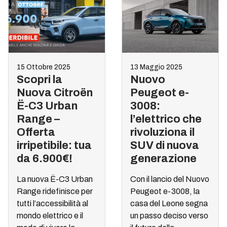
15 Ottobre 2025
13 Maggio 2025
Scopri la
Nuovo
Nuova Citroën
Peugeot e-
Ë-C3 Urban
3008:
Range –
l’elettrico che
Offerta
rivoluziona il
irripetibile: tua
SUV di nuova
da 6.900€!
generazione
La nuova Ë-C3 Urban
Con il lancio del Nuovo
Range ridefinisce per
Peugeot e-3008, la
tutti l’accessibilità al
casa del Leone segna
mondo elettrico e il
un passo deciso verso