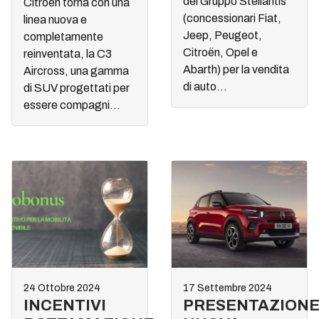
del Gruppo Stellantis
Citroën torna con una
(concessionari Fiat,
linea nuova e
Jeep, Peugeot,
completamente
Citroën, Opel e
reinventata, la C3
Abarth) per la vendita
Aircross, una gamma
di auto...
di SUV progettati per
essere compagni...
24 Ottobre 2024
17 Settembre 2024
INCENTIVI
PRESENTAZION